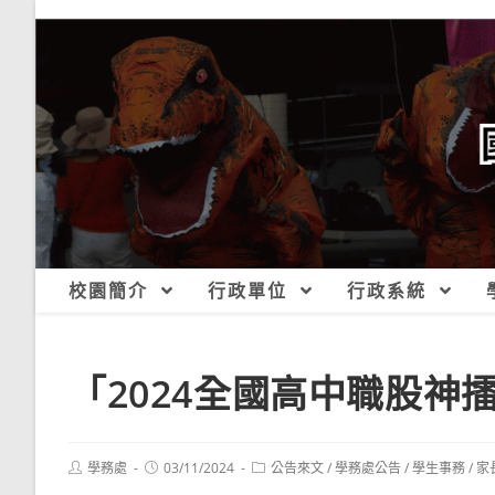
跳
轉
至
主
要
內
容
校園簡介
行政單位
行政系統
「2024全國高中職股神
Post
Post
Post
學務處
03/11/2024
公告來文
/
學務處公告
/
學生事務
/
家
author:
published:
category: