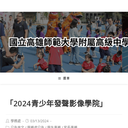
跳
轉
至
主
要
內
容
選單
「2024青少年發聲影像學院」
Post
Post
學務處
03/13/2024
author:
published:
Post
公告來文
/
學務處公告
/
學生事務
/
家長事務