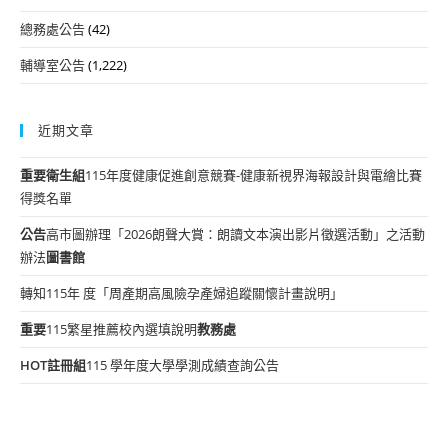
總務處公告
(42)
輔導室公告
(1,222)
近期文章
重要
衛生組
115年度健康促進創意競賽-健康新視界海報設計與電繪比賽
得獎名單
公告
高市圖辦理「2026朗聲大賞：朗讀文本演出影片徵選活動」之活動
辦法
圖書館
轉知115年 度「周產期高風險孕產婦追蹤關懷計畫說明」
重要
115繁星推薦校內選填說明
教務處
HOT
註冊組
115 學年度大學學測成績查詢公告