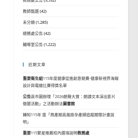
教師甄選
(42)
未分類
(1,285)
總務處公告
(42)
輔導室公告
(1,222)
近期文章
重要
衛生組
115年度健康促進創意競賽-健康新視界海報
設計與電繪比賽得獎名單
公告
高市圖辦理「2026朗聲大賞：朗讀文本演出影片
徵選活動」之活動辦法
圖書館
轉知115年 度「周產期高風險孕產婦追蹤關懷計畫說
明」
重要
115繁星推薦校內選填說明
教務處