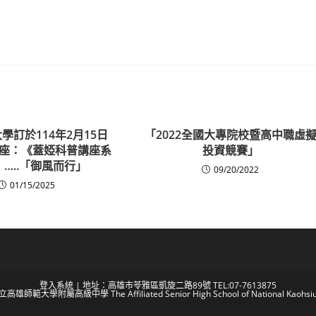
學訂於114年2月15日
「2022全國大專院校暨高中職虛
座：《蓋婭科普講座系
投資競賽」
4》…..「御風而行」
09/20/2022
01/15/2025
登入系統
| 地址：高雄市苓雅區凱旋二路89號 TEL:07-7613875
 國立高雄師範大學附屬高級中學 The Affiliated Senior High School of National Kaohsiun