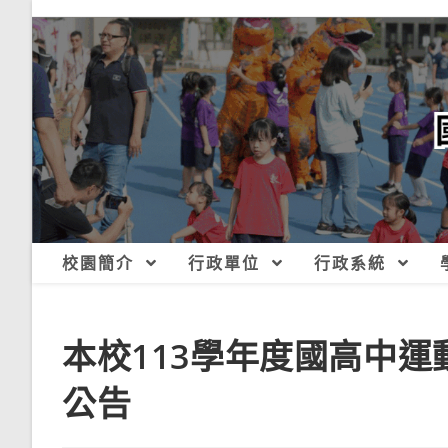
跳
轉
至
主
要
內
容
校園簡介
行政單位
行政系統
本校113學年度國高中
公告