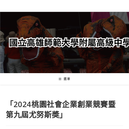
跳
轉
至
主
要
內
容
選單
「2024桃園社會企業創業競賽暨
第九屆尤努斯奬」