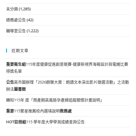
未分類
(1,285)
總務處公告
(42)
輔導室公告
(1,222)
近期文章
重要
衛生組
115年度健康促進創意競賽-健康新視界海報設計與電繪比賽
得獎名單
公告
高市圖辦理「2026朗聲大賞：朗讀文本演出影片徵選活動」之活動
辦法
圖書館
轉知115年 度「周產期高風險孕產婦追蹤關懷計畫說明」
重要
115繁星推薦校內選填說明
教務處
HOT
註冊組
115 學年度大學學測成績查詢公告