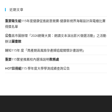
近期文章
重要
衛生組
115年度健康促進創意競賽-健康新視界海報設計與電繪比賽
得獎名單
公告
高市圖辦理「2026朗聲大賞：朗讀文本演出影片徵選活動」之活動
辦法
圖書館
轉知115年 度「周產期高風險孕產婦追蹤關懷計畫說明」
重要
115繁星推薦校內選填說明
教務處
HOT
註冊組
115 學年度大學學測成績查詢公告