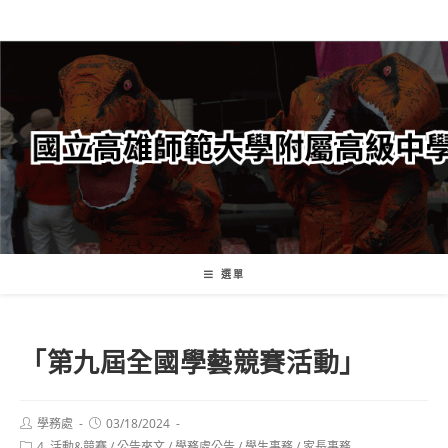
跳
轉
至
主
要
內
容
選單
「第九屆全國學藝競賽活動」
Post
Post
學務處
03/18/2024
author:
published:
Post
4. 活動&競賽
/
公告來文
/
學務處公告
/
學生事務
/
家長事務