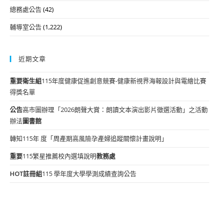
總務處公告
(42)
輔導室公告
(1,222)
近期文章
重要
衛生組
115年度健康促進創意競賽-健康新視界海報設計與電繪比賽
得獎名單
公告
高市圖辦理「2026朗聲大賞：朗讀文本演出影片徵選活動」之活動
辦法
圖書館
轉知115年 度「周產期高風險孕產婦追蹤關懷計畫說明」
重要
115繁星推薦校內選填說明
教務處
HOT
註冊組
115 學年度大學學測成績查詢公告