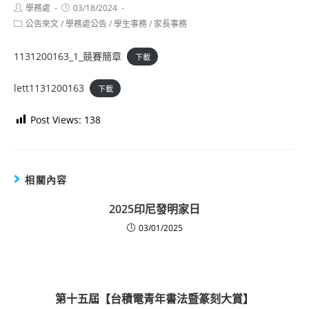
Post
Post
學務處
03/18/2024
author:
published:
Post
公告來文
/
學務處公告
/
學生事務
/
家長事務
category:
1131200163_1_競賽簡章
下載
lett1131200163
下載
Post Views:
138
相關內容
2025印尼發明家日
03/01/2025
第十五屆【台積電青年書法暨篆刻大賞】