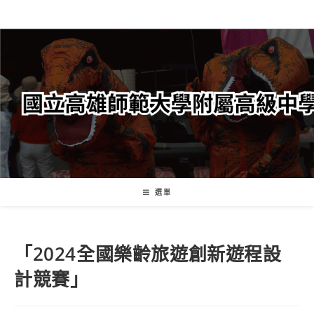
跳
轉
至
主
要
內
容
選單
「2024全國樂齡旅遊創新遊程設
計競賽」