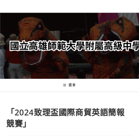
跳
轉
至
主
要
內
容
選單
「2024致理盃國際商貿英語簡報
競賽」