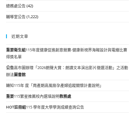
總務處公告
(42)
輔導室公告
(1,222)
近期文章
重要
衛生組
115年度健康促進創意競賽-健康新視界海報設計與電繪比賽
得獎名單
公告
高市圖辦理「2026朗聲大賞：朗讀文本演出影片徵選活動」之活動
辦法
圖書館
轉知115年 度「周產期高風險孕產婦追蹤關懷計畫說明」
重要
115繁星推薦校內選填說明
教務處
HOT
註冊組
115 學年度大學學測成績查詢公告