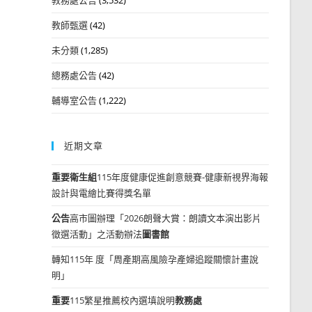
教師甄選
(42)
未分類
(1,285)
總務處公告
(42)
輔導室公告
(1,222)
近期文章
重要
衛生組
115年度健康促進創意競賽-健康新視界海報
設計與電繪比賽得獎名單
公告
高市圖辦理「2026朗聲大賞：朗讀文本演出影片
徵選活動」之活動辦法
圖書館
轉知115年 度「周產期高風險孕產婦追蹤關懷計畫說
明」
重要
115繁星推薦校內選填說明
教務處