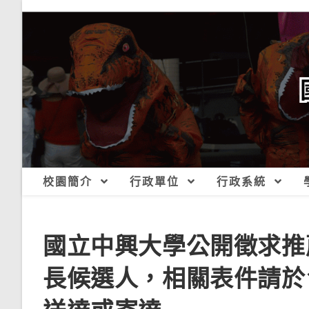
跳
轉
至
主
要
內
容
校園簡介
行政單位
行政系統
國立中興大學公開徵求推
長候選人，相關表件請於1