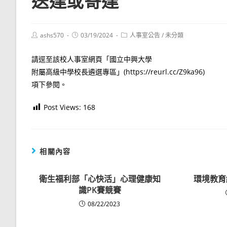
送達或寄達
Post
Post
Post
ashs570
03/19/2024
人事室公告
/
未分類
author:
published:
category:
請逕至該校人事室網頁「國立中興大學
附屬高級中學校長遴選專區」(https://reurl.cc/Z9ka96)
項下參閱。
Post Views:
168
相關內容
衛生福利部「心快活」心理健康知
環境教育
識PK賽競賽
08/22/2023