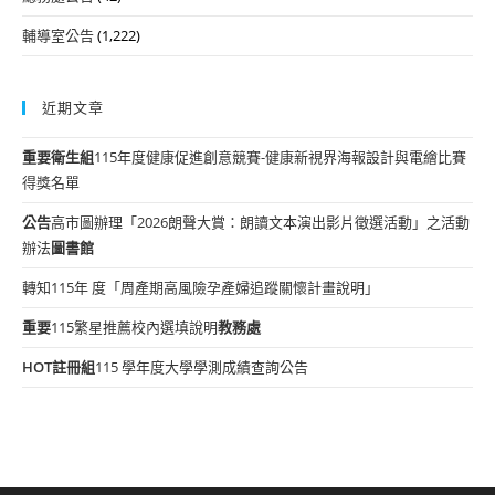
輔導室公告
(1,222)
近期文章
重要
衛生組
115年度健康促進創意競賽-健康新視界海報設計與電繪比賽
得獎名單
公告
高市圖辦理「2026朗聲大賞：朗讀文本演出影片徵選活動」之活動
辦法
圖書館
轉知115年 度「周產期高風險孕產婦追蹤關懷計畫說明」
重要
115繁星推薦校內選填說明
教務處
HOT
註冊組
115 學年度大學學測成績查詢公告