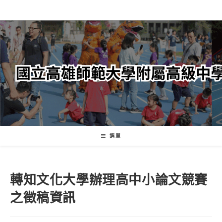
跳
轉
至
主
要
內
容
選單
轉知文化大學辦理高中小論文競賽
之徵稿資訊