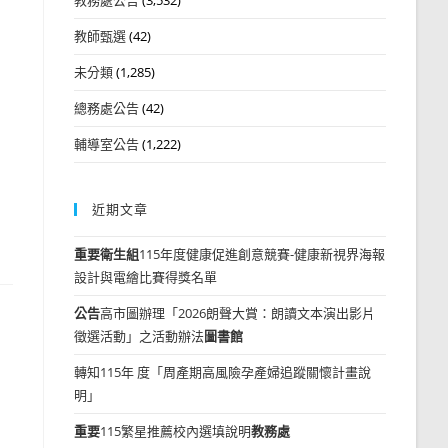
教師甄選
(42)
未分類
(1,285)
總務處公告
(42)
輔導室公告
(1,222)
近期文章
重要
衛生組
115年度健康促進創意競賽-健康新視界海報
設計與電繪比賽得獎名單
公告
高市圖辦理「2026朗聲大賞：朗讀文本演出影片
徵選活動」之活動辦法
圖書館
轉知115年 度「周產期高風險孕產婦追蹤關懷計畫說
明」
重要
115繁星推薦校內選填說明
教務處