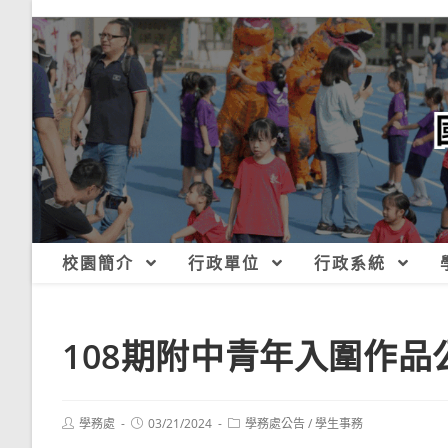
跳
轉
至
主
要
內
容
校園簡介
行政單位
行政系統
108期附中青年入圍作品
Post
Post
Post
學務處
03/21/2024
學務處公告
/
學生事務
author:
published:
category: