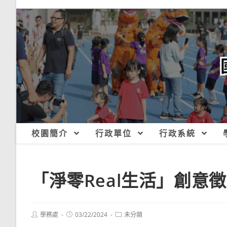
跳
轉
至
主
要
內
容
校園簡介
行政單位
行政系統
「淨零Real生活」創意
Post
Post
Post
學務處
03/22/2024
未分類
author:
published:
category: