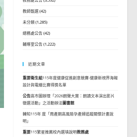
教師甄選
(42)
未分類
(1,285)
總務處公告
(42)
輔導室公告
(1,222)
近期文章
重要
衛生組
115年度健康促進創意競賽-健康新視界海報
設計與電繪比賽得獎名單
公告
高市圖辦理「2026朗聲大賞：朗讀文本演出影片
徵選活動」之活動辦法
圖書館
轉知115年 度「周產期高風險孕產婦追蹤關懷計畫說
明」
重要
115繁星推薦校內選填說明
教務處