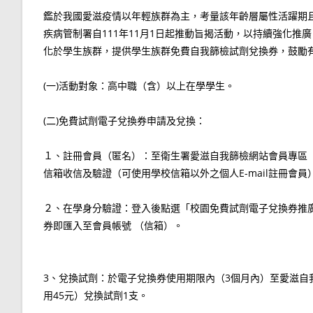
鑑於我國愛滋疫情以年輕族群為主，考量該年齡層屬性活躍期
疾病管制署自111年11月1日起推動旨揭活動，以持續強化
化於學生族群，提供學生族群免費自我篩檢試劑兌換券，鼓勵
(一)活動對象：高中職（含）以上在學學生。
(二)免費試劑電子兌換券申請及兌換：
１、註冊會員（匿名）：至衛生署愛滋自我篩檢網站會員專區（網址：htt
信箱收信及驗證（可使用學校信箱以外之個人E-mail註冊會員
２、在學身分驗證：登入後點選「校園免費試劑電子兌換券推廣活動
券即匯入至會員帳號 （信箱）。
3、兌換試劑：於電子兌換券使用期限內（3個月內）至愛滋
用45元）兌換試劑1支。