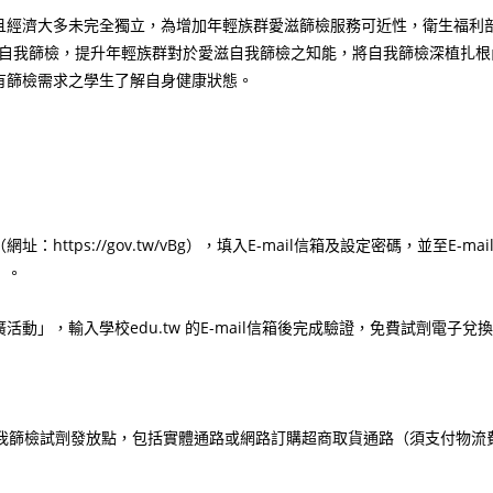
且經濟大多未完全獨立，為增加年輕族群愛滋篩檢服務可近性，衛生福利
推廣自我篩檢，提升年輕族群對於愛滋自我篩檢之知能，將自我篩檢深植扎根
有篩檢需求之學生了解自身健康狀態。
ps://gov.tw/vBg），填入E-mail信箱及設定密碼，並至E-mai
）。
」，輸入學校edu.tw 的E-mail信箱後完成驗證，免費試劑電子兌換
自我篩檢試劑發放點，包括實體通路或網路訂購超商取貨通路（須支付物流