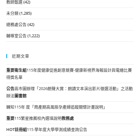
教師甄選
(42)
未分類
(1,285)
總務處公告
(42)
輔導室公告
(1,222)
近期文章
重要
衛生組
115年度健康促進創意競賽-健康新視界海報設計與電繪比賽
得獎名單
公告
高市圖辦理「2026朗聲大賞：朗讀文本演出影片徵選活動」之活動
辦法
圖書館
轉知115年 度「周產期高風險孕產婦追蹤關懷計畫說明」
重要
115繁星推薦校內選填說明
教務處
HOT
註冊組
115 學年度大學學測成績查詢公告