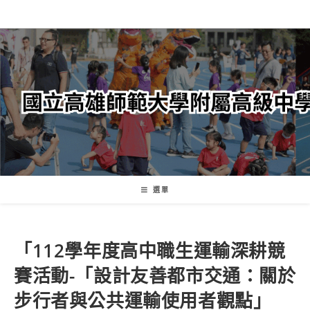
跳
轉
至
主
要
內
容
選單
「112學年度高中職生運輸深耕競
賽活動-「設計友善都市交通：關於
步行者與公共運輸使用者觀點」