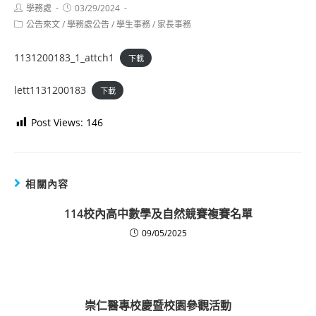
Post
Post
學務處
03/29/2024
author:
published:
Post
公告來文
/
學務處公告
/
學生事務
/
家長事務
category:
1131200183_1_attch1
下載
lett1131200183
下載
Post Views:
146
相關內容
114校內高中數學及自然競賽複賽名單
09/05/2025
崇仁醫專校慶暨校園參觀活動