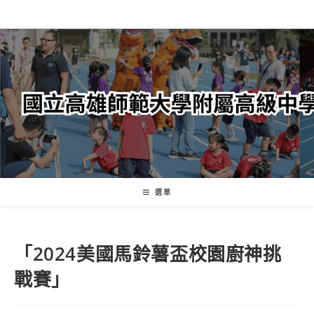
跳
轉
至
主
要
內
容
選單
「2024美國馬鈴薯盃校園廚神挑
戰賽」