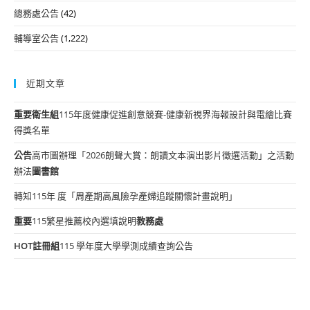
總務處公告
(42)
輔導室公告
(1,222)
近期文章
重要
衛生組
115年度健康促進創意競賽-健康新視界海報設計與電繪比賽
得獎名單
公告
高市圖辦理「2026朗聲大賞：朗讀文本演出影片徵選活動」之活動
辦法
圖書館
轉知115年 度「周產期高風險孕產婦追蹤關懷計畫說明」
重要
115繁星推薦校內選填說明
教務處
HOT
註冊組
115 學年度大學學測成績查詢公告