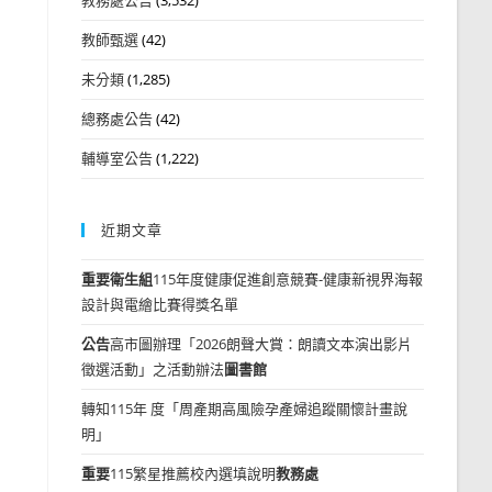
教師甄選
(42)
未分類
(1,285)
總務處公告
(42)
輔導室公告
(1,222)
近期文章
重要
衛生組
115年度健康促進創意競賽-健康新視界海報
設計與電繪比賽得獎名單
公告
高市圖辦理「2026朗聲大賞：朗讀文本演出影片
徵選活動」之活動辦法
圖書館
轉知115年 度「周產期高風險孕產婦追蹤關懷計畫說
明」
重要
115繁星推薦校內選填說明
教務處