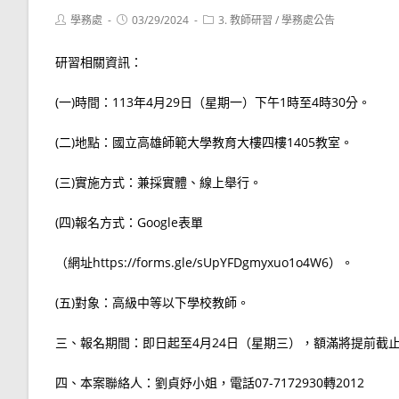
Post
Post
Post
學務處
03/29/2024
3. 教師研習
/
學務處公告
author:
published:
category:
研習相關資訊：
(一)時間：113年4月29日（星期一）下午1時至4時30分。
(二)地點：國立高雄師範大學教育大樓四樓1405教室。
(三)實施方式：兼採實體、線上舉行。
(四)報名方式：Google表單
（網址https://forms.gle/sUpYFDgmyxuo1o4W6）。
(五)對象：高級中等以下學校教師。
三、報名期間：即日起至4月24日（星期三），額滿將提前截
四、本案聯絡人：劉貞妤小姐，電話07-7172930轉2012