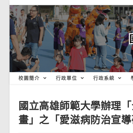
跳
轉
至
主
要
內
容
校園簡介
行政單位
行政系統
國立高雄師範大學辦理「
畫」之「愛滋病防治宣導