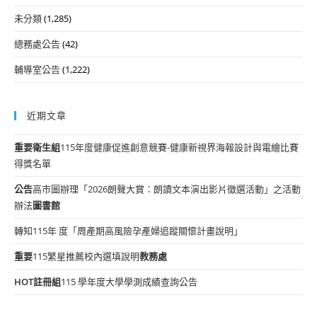
未分類
(1,285)
總務處公告
(42)
輔導室公告
(1,222)
近期文章
重要
衛生組
115年度健康促進創意競賽-健康新視界海報設計與電繪比賽
得獎名單
公告
高市圖辦理「2026朗聲大賞：朗讀文本演出影片徵選活動」之活動
辦法
圖書館
轉知115年 度「周產期高風險孕產婦追蹤關懷計畫說明」
重要
115繁星推薦校內選填說明
教務處
HOT
註冊組
115 學年度大學學測成績查詢公告