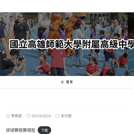
跳
轉
至
主
要
內
容
選單
Post
Post
Post
學務處
03/29/2024
未分類
author:
published:
category:
排球賽競賽規程
下載