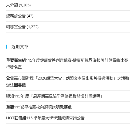
未分類
(1,285)
總務處公告
(42)
輔導室公告
(1,222)
近期文章
重要
衛生組
115年度健康促進創意競賽-健康新視界海報設計與電繪比賽
得獎名單
公告
高市圖辦理「2026朗聲大賞：朗讀文本演出影片徵選活動」之活動
辦法
圖書館
轉知115年 度「周產期高風險孕產婦追蹤關懷計畫說明」
重要
115繁星推薦校內選填說明
教務處
HOT
註冊組
115 學年度大學學測成績查詢公告