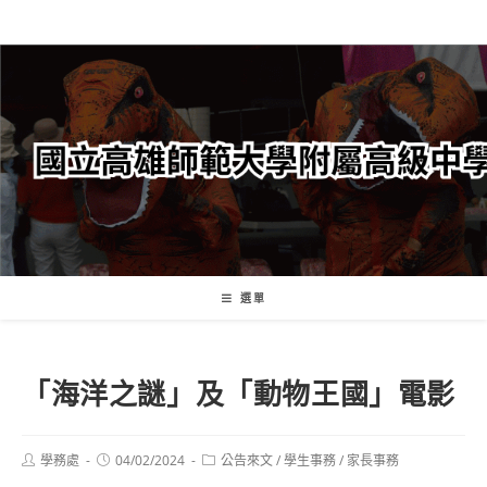
跳
轉
至
主
要
內
容
選單
「海洋之謎」及「動物王國」電影
Post
Post
Post
學務處
04/02/2024
公告來文
/
學生事務
/
家長事務
author:
published:
category: