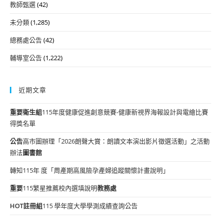
教師甄選
(42)
未分類
(1,285)
總務處公告
(42)
輔導室公告
(1,222)
近期文章
重要
衛生組
115年度健康促進創意競賽-健康新視界海報設計與電繪比賽
得獎名單
公告
高市圖辦理「2026朗聲大賞：朗讀文本演出影片徵選活動」之活動
辦法
圖書館
轉知115年 度「周產期高風險孕產婦追蹤關懷計畫說明」
重要
115繁星推薦校內選填說明
教務處
HOT
註冊組
115 學年度大學學測成績查詢公告