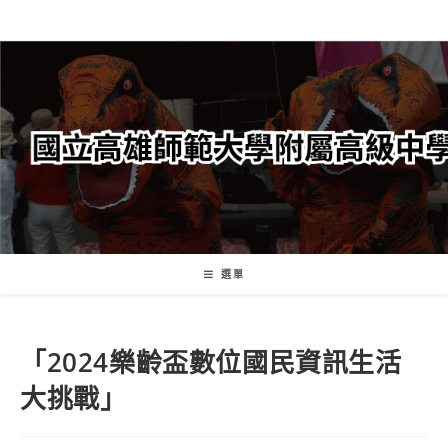
跳
轉
至
主
要
內
容
選單
「2024樂齡盃數位國民資訊生活
大挑戰」