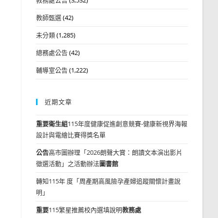
教師甄選
(42)
未分類
(1,285)
總務處公告
(42)
輔導室公告
(1,222)
近期文章
重要
衛生組
115年度健康促進創意競賽-健康新視界海報
設計與電繪比賽得獎名單
公告
高市圖辦理「2026朗聲大賞：朗讀文本演出影片
徵選活動」之活動辦法
圖書館
轉知115年 度「周產期高風險孕產婦追蹤關懷計畫說
明」
重要
115繁星推薦校內選填說明
教務處