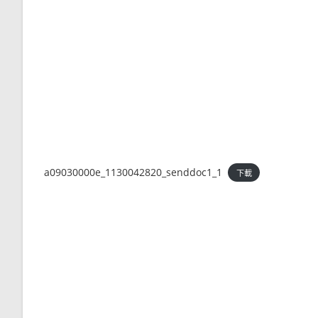
a09030000e_1130042820_senddoc1_1
下載