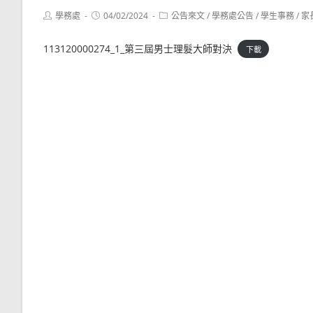
Post
Post
Post
學務處
04/02/2024
公告來文
/
學務處公告
/
學生事務
/
家
author:
published:
category:
113120000274_1_第三屆男士理髮大師對決
下載