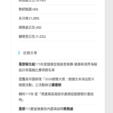
教師甄選
(42)
未分類
(1,285)
總務處公告
(42)
輔導室公告
(1,222)
近期文章
重要
衛生組
115年度健康促進創意競賽-健康新視界海報
設計與電繪比賽得獎名單
公告
高市圖辦理「2026朗聲大賞：朗讀文本演出影片
徵選活動」之活動辦法
圖書館
轉知115年 度「周產期高風險孕產婦追蹤關懷計畫說
明」
重要
115繁星推薦校內選填說明
教務處