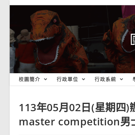
跳
轉
至
主
要
內
容
校園簡介
行政單位
行政系統
113年05月02日(星期四)
master competiti