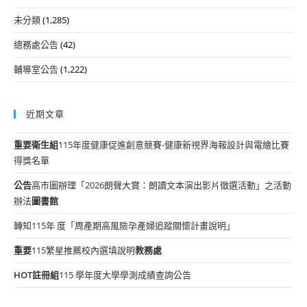
未分類
(1,285)
總務處公告
(42)
輔導室公告
(1,222)
近期文章
重要
衛生組
115年度健康促進創意競賽-健康新視界海報設計與電繪比賽
得獎名單
公告
高市圖辦理「2026朗聲大賞：朗讀文本演出影片徵選活動」之活動
辦法
圖書館
轉知115年 度「周產期高風險孕產婦追蹤關懷計畫說明」
重要
115繁星推薦校內選填說明
教務處
HOT
註冊組
115 學年度大學學測成績查詢公告