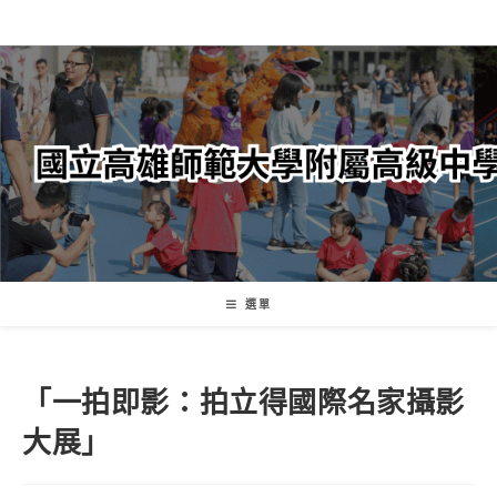
跳
轉
至
主
要
內
容
選單
「一拍即影：拍立得國際名家攝影
大展」