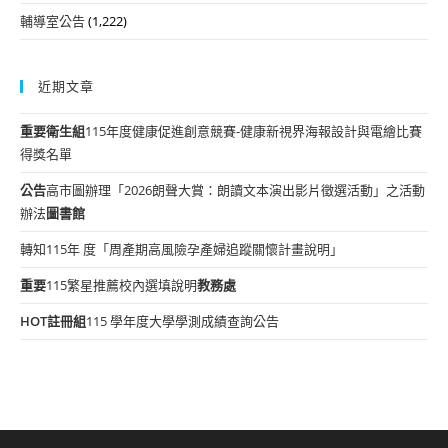
輔導室公告
(1,222)
近期文章
重要
衛生組
115年度健康促進創意競賽-健康新視界海報設計與電繪比賽
得獎名單
公告
高市圖辦理「2026朗聲大賞：朗讀文本演出影片徵選活動」之活動
辦法
圖書館
轉知115年 度「周產期高風險孕產婦追蹤關懷計畫說明」
重要
115繁星推薦校內選填說明
教務處
HOT
註冊組
115 學年度大學學測成績查詢公告