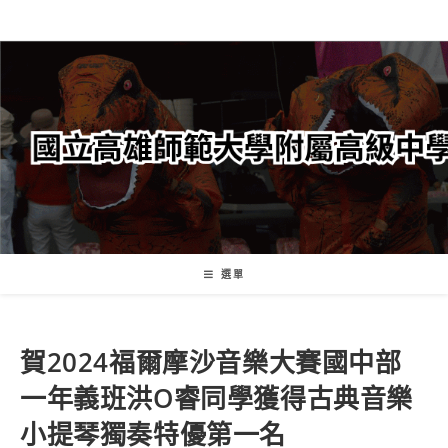
跳
轉
至
主
要
內
容
選單
賀2024福爾摩沙音樂大賽國中部
一年義班洪O睿同學獲得古典音樂
小提琴獨奏特優第一名