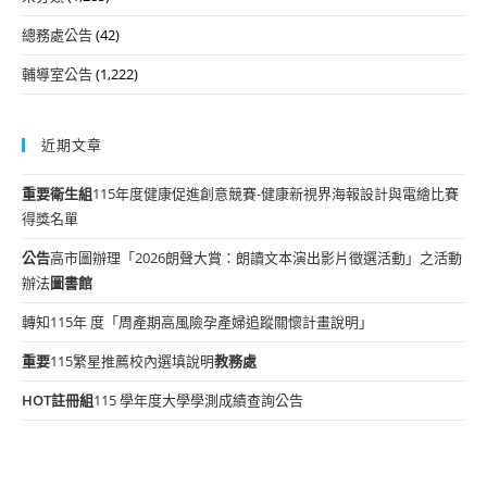
總務處公告
(42)
輔導室公告
(1,222)
近期文章
重要
衛生組
115年度健康促進創意競賽-健康新視界海報設計與電繪比賽
得獎名單
公告
高市圖辦理「2026朗聲大賞：朗讀文本演出影片徵選活動」之活動
辦法
圖書館
轉知115年 度「周產期高風險孕產婦追蹤關懷計畫說明」
重要
115繁星推薦校內選填說明
教務處
HOT
註冊組
115 學年度大學學測成績查詢公告