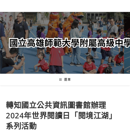
跳
轉
至
主
要
內
容
選單
轉知國立公共資訊圖書館辦理
2024年世界閱讀日「閱境江湖」
系列活動