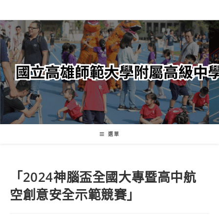
跳
轉
至
主
要
內
容
選單
「2024神腦盃全國大專暨高中航
空創意安全示範競賽」