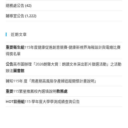
總務處公告
(42)
輔導室公告
(1,222)
近期文章
重要
衛生組
115年度健康促進創意競賽-健康新視界海報設計與電繪比賽
得獎名單
公告
高市圖辦理「2026朗聲大賞：朗讀文本演出影片徵選活動」之活動
辦法
圖書館
轉知115年 度「周產期高風險孕產婦追蹤關懷計畫說明」
重要
115繁星推薦校內選填說明
教務處
HOT
註冊組
115 學年度大學學測成績查詢公告