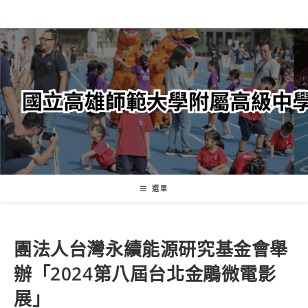
跳
轉
至
主
要
內
容
選單
團法人台灣永續能源研究基金會舉
辦「2024第八屆台北金鵰微電影
展」