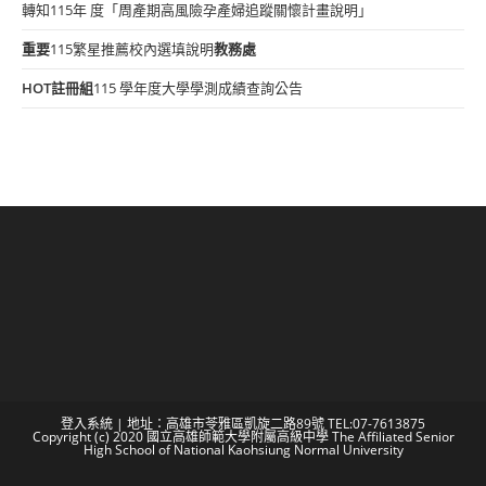
轉知115年 度「周產期高風險孕產婦追蹤關懷計畫說明」
重要
115繁星推薦校內選填說明
教務處
HOT
註冊組
115 學年度大學學測成績查詢公告
登入系統
| 地址：高雄市苓雅區凱旋二路89號 TEL:07-7613875
Copyright (c) 2020 國立高雄師範大學附屬高級中學 The Affiliated Senior
High School of National Kaohsiung Normal University