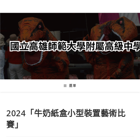
跳
轉
至
主
要
內
容
選單
2024「牛奶紙盒小型裝置藝術比
賽」