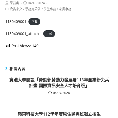
Post
Post
學務處
04/16/2024
author:
published:
Post
公告來文
/
學務處公告
/
學生事務
/
家長事務
category:
1130409001
下載
1130409001_attach1
下載
Post Views:
140
相關內容
實踐大學開設「勞動部勞動力發展署113年產業新尖兵
計畫-國際資訊安全人才培育班」
06/07/2024
嶺東科技大學112學年度原住民專班獨立招生