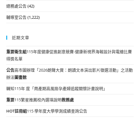
總務處公告
(42)
輔導室公告
(1,222)
近期文章
重要
衛生組
115年度健康促進創意競賽-健康新視界海報設計與電繪比賽
得獎名單
公告
高市圖辦理「2026朗聲大賞：朗讀文本演出影片徵選活動」之活動
辦法
圖書館
轉知115年 度「周產期高風險孕產婦追蹤關懷計畫說明」
重要
115繁星推薦校內選填說明
教務處
HOT
註冊組
115 學年度大學學測成績查詢公告