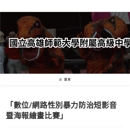
跳
轉
至
主
要
內
容
選單
「數位/網路性別暴力防治短影音
暨海報繪畫比賽」