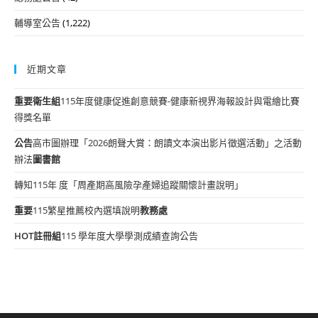
輔導室公告
(1,222)
近期文章
重要
衛生組
115年度健康促進創意競賽-健康新視界海報設計與電繪比賽
得獎名單
公告
高市圖辦理「2026朗聲大賞：朗讀文本演出影片徵選活動」之活動
辦法
圖書館
轉知115年 度「周產期高風險孕產婦追蹤關懷計畫說明」
重要
115繁星推薦校內選填說明
教務處
HOT
註冊組
115 學年度大學學測成績查詢公告