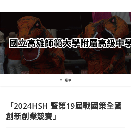
跳
轉
至
主
要
內
容
選單
「2024HSH 暨第19屆戰國策全國
創新創業競賽」