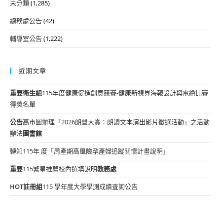
未分類
(1,285)
總務處公告
(42)
輔導室公告
(1,222)
近期文章
重要
衛生組
115年度健康促進創意競賽-健康新視界海報設計與電繪比賽
得獎名單
公告
高市圖辦理「2026朗聲大賞：朗讀文本演出影片徵選活動」之活動
辦法
圖書館
轉知115年 度「周產期高風險孕產婦追蹤關懷計畫說明」
重要
115繁星推薦校內選填說明
教務處
HOT
註冊組
115 學年度大學學測成績查詢公告