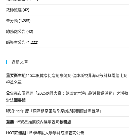
教師甄選
(42)
未分類
(1,285)
總務處公告
(42)
輔導室公告
(1,222)
近期文章
重要
衛生組
115年度健康促進創意競賽-健康新視界海報設計與電繪比賽
得獎名單
公告
高市圖辦理「2026朗聲大賞：朗讀文本演出影片徵選活動」之活動
辦法
圖書館
轉知115年 度「周產期高風險孕產婦追蹤關懷計畫說明」
重要
115繁星推薦校內選填說明
教務處
HOT
註冊組
115 學年度大學學測成績查詢公告