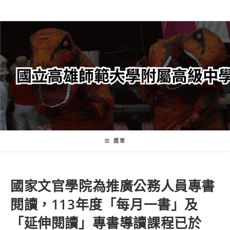
跳
轉
至
主
要
內
容
選單
國家文官學院為推廣公務人員專書
閱讀，113年度「每月一書」及
「延伸閱讀」專書導讀課程已於