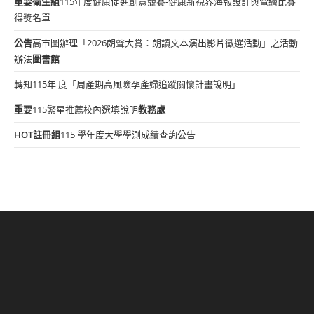
重要
衛生組
115年度健康促進創意競賽-健康新視界海報設計與電繪比賽
得獎名單
公告
高市圖辦理「2026朗聲大賞：朗讀文本演出影片徵選活動」之活動
辦法
圖書館
轉知115年 度「周產期高風險孕產婦追蹤關懷計畫說明」
重要
115繁星推薦校內選填說明
教務處
HOT
註冊組
115 學年度大學學測成績查詢公告