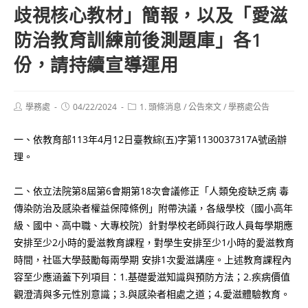
歧視核心教材」簡報，以及「愛滋
防治教育訓練前後測題庫」各1
份，請持續宣導運用
Post
Post
Post
學務處
04/22/2024
1. 頭條消息
/
公告來文
/
學務處公告
author:
published:
category:
一、依教育部113年4月12日臺教綜(五)字第1130037317A號函辦
理。
二、依立法院第8屆第6會期第18次會議修正「人類免疫缺乏病 毒
傳染防治及感染者權益保障條例」附帶決議，各級學校（國小高年
級、國中、高中職、大專校院）針對學校老師與行政人員每學期應
安排至少2小時的愛滋教育課程，對學生安排至少1小時的愛滋教育
時間，社區大學鼓勵每兩學期 安排1次愛滋講座。上述教育課程內
容至少應涵蓋下列項目：1.基礎愛滋知識與預防方法；2.疾病價值
觀澄清與多元性別意識；3.與感染者相處之道；4.愛滋體驗教育。