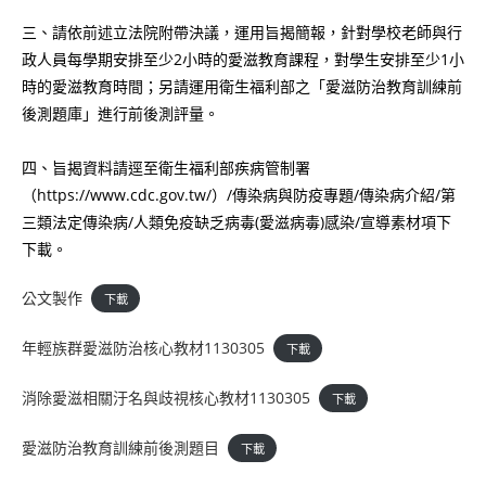
三、請依前述立法院附帶決議，運用旨揭簡報，針對學校老師與行
政人員每學期安排至少2小時的愛滋教育課程，對學生安排至少1小
時的愛滋教育時間；另請運用衛生福利部之「愛滋防治教育訓練前
後測題庫」進行前後測評量。
四、旨揭資料請逕至衛生福利部疾病管制署
（https://www.cdc.gov.tw/）/傳染病與防疫專題/傳染病介紹/第
三類法定傳染病/人類免疫缺乏病毒(愛滋病毒)感染/宣導素材項下
下載。
公文製作
下載
年輕族群愛滋防治核心教材1130305
下載
消除愛滋相關汙名與歧視核心教材1130305
下載
愛滋防治教育訓練前後測題目
下載