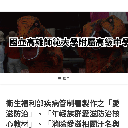
跳
轉
至
主
要
內
容
選單
衛生福利部疾病管制署製作之「愛
滋防治」、「年輕族群愛滋防治核
心教材」、「消除愛滋相關汙名與