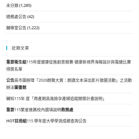
未分類
(1,285)
總務處公告
(42)
輔導室公告
(1,222)
近期文章
重要
衛生組
115年度健康促進創意競賽-健康新視界海報設計與電繪比賽
得獎名單
公告
高市圖辦理「2026朗聲大賞：朗讀文本演出影片徵選活動」之活動
辦法
圖書館
轉知115年 度「周產期高風險孕產婦追蹤關懷計畫說明」
重要
115繁星推薦校內選填說明
教務處
HOT
註冊組
115 學年度大學學測成績查詢公告