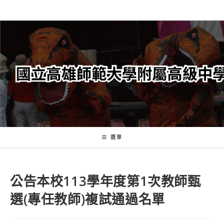
跳
轉
至
主
要
內
容
選單
公告本校113學年度第1次教師甄
選(專任教師)複試通過名單