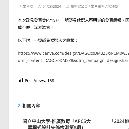
Post
Post
Post
學務處
04/23/2024
學務處公告
/
學生事務
/
未分類
author:
published:
category:
本次政見發表會(4/19)，一號議員候選人蔡明豈的發表簡報
成不便，深表歉意！
以下附上一號議員候選人之簡報：
https://www.canva.com/design/DAGCxoDM3Z8/xPCM0w3
utm_content=DAGCxoDM3Z8&utm_campaign=designshare
Post Views:
168
相關內容
國立中山大學-推廣教育「APCS大
「202
學程式設計先修檢測第8期」