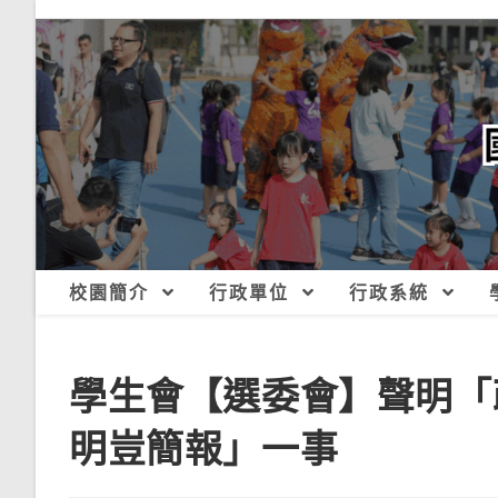
跳
轉
至
主
要
內
容
校園簡介
行政單位
行政系統
學生會【選委會】聲明「
明豈簡報」一事