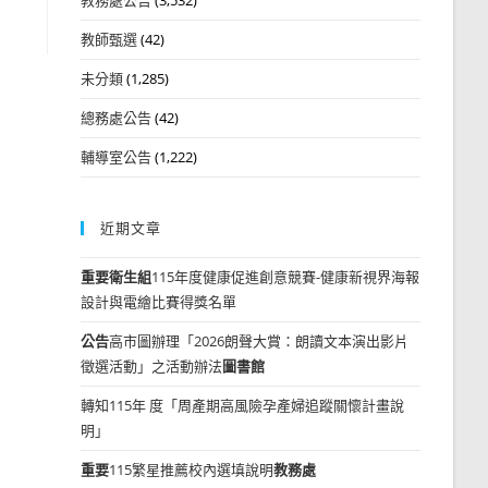
教師甄選
(42)
未分類
(1,285)
總務處公告
(42)
輔導室公告
(1,222)
近期文章
重要
衛生組
115年度健康促進創意競賽-健康新視界海報
設計與電繪比賽得獎名單
公告
高市圖辦理「2026朗聲大賞：朗讀文本演出影片
徵選活動」之活動辦法
圖書館
轉知115年 度「周產期高風險孕產婦追蹤關懷計畫說
明」
重要
115繁星推薦校內選填說明
教務處