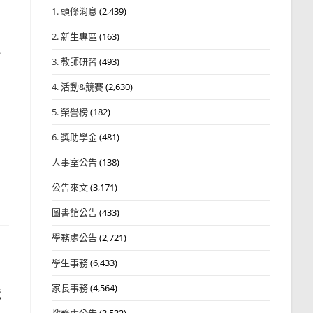
1. 頭條消息
(2,439)
2. 新生專區
(163)
造
3. 教師研習
(493)
4. 活動&競賽
(2,630)
5. 榮譽榜
(182)
6. 獎助學金
(481)
人事室公告
(138)
公告來文
(3,171)
圖書館公告
(433)
學務處公告
(2,721)
學生事務
(6,433)
家長事務
(4,564)
競
教務處公告
(3,532)