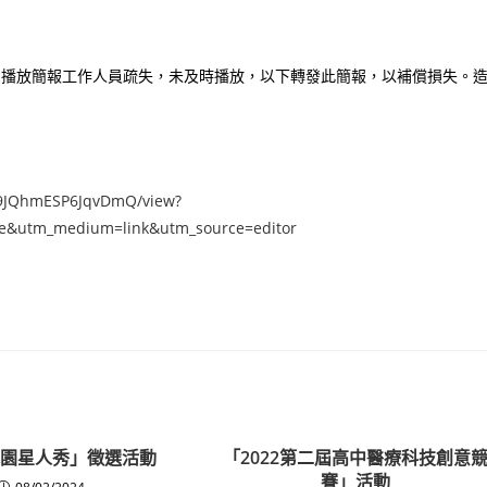
，因播放簡報工作人員疏失，未及時播放，以下轉發此簡報，以補償損失。
9JQhmESP6JqvDmQ/view?
&utm_medium=link&utm_source=editor
4桃園星人秀」徵選活動
「2022第二屆高中醫療科技創意
賽」活動