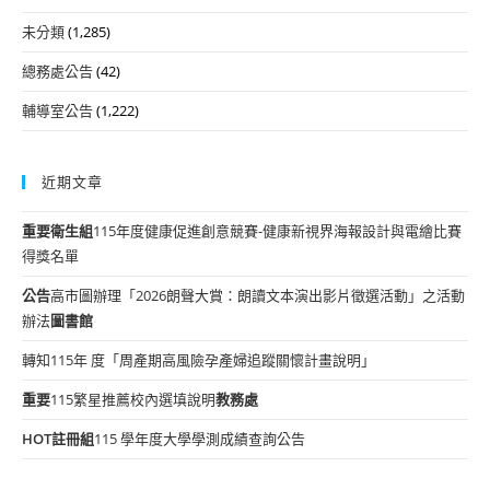
未分類
(1,285)
總務處公告
(42)
輔導室公告
(1,222)
近期文章
重要
衛生組
115年度健康促進創意競賽-健康新視界海報設計與電繪比賽
得獎名單
公告
高市圖辦理「2026朗聲大賞：朗讀文本演出影片徵選活動」之活動
辦法
圖書館
轉知115年 度「周產期高風險孕產婦追蹤關懷計畫說明」
重要
115繁星推薦校內選填說明
教務處
HOT
註冊組
115 學年度大學學測成績查詢公告