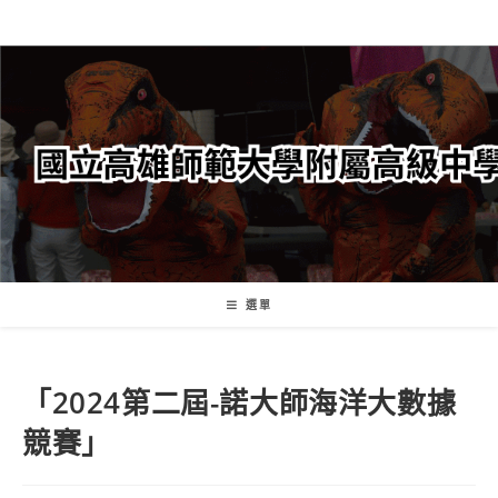
跳
轉
至
主
要
內
容
選單
「2024第二屆-諾大師海洋大數據
競賽」