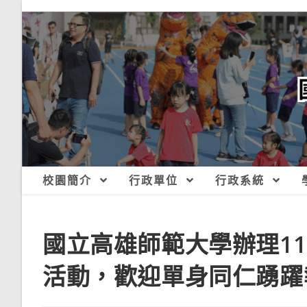
跳
轉
至
主
要
內
容
校園簡介
行政單位
行政系統
國立高雄師範大學辦理1
活動，歡迎單身同仁踴躍