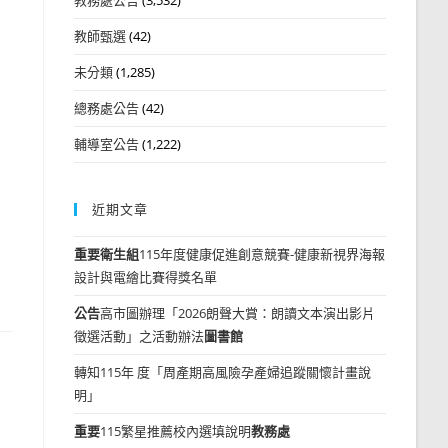
教師甄選
(42)
未分類
(1,285)
總務處公告
(42)
輔導室公告
(1,222)
近期文章
重要
衛生組
115年度健康促進創意競賽-健康新視界海報
設計與電繪比賽得獎名單
公告
高市圖辦理「2026朗聲大賞：朗讀文本演出影片
徵選活動」之活動辦法
圖書館
轉知115年 度「周產期高風險孕產婦追蹤關懷計畫說
明」
重要
115繁星推薦校內選填說明
教務處