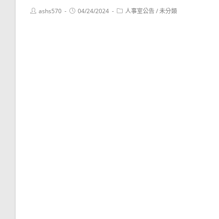
Post
Post
Post
ashs570
04/24/2024
人事室公告
/
未分類
author:
published:
category: