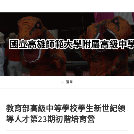
跳
轉
至
主
要
內
容
選單
教育部高級中等學校學生新世紀領
導人才第23期初階培育營