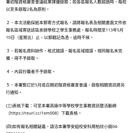
署初階資格審查會議結果擇優錄取；如各區報名人數超過時，每校
以至多錄取2名為原則。
２、本次活動採紙本郵寄方式報名，請將報名表及相關書面文件依
報名區域寄送該區承辦學校之學生事務處，報名時間至113年5月
10日（星期五）止，以郵戳記為憑，逾時不候。
３、若報名資料缺件、格式錯誤、報名區域錯誤，視同報名未完
備，得不予錄取。
４、內容抄襲者不予錄取。
５、本署暫訂於5月底召開初階資格審查會議，錄取相關資訊將另
行通知。
(三)表格下載：可至本署高級中等學校學生事務資訊暨活動網
（https://reurl.cc/1em008）下載表格。
(四)如有報名相關疑義，請洽本署學安組校安科周柏欣小姐04-