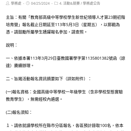
Post
Post
Post
學務處
04/25/2024
4. 活動&競賽
/
學務處公告
author:
published:
category:
主旨：有關「教育部高級中等學校學生新世紀領導人才第23期初階
培育營」報名截止日期延至113年5月3日（星期五），以郵戳為
憑，請鼓勵所屬學生踴躍報名參加，請查照。
說明：
一、依據本署113年3月29日臺教國署學字第1135801382號函（諒
達）賡續辦理。
二、旨揭活動報名資訊摘要如下（詳如附件）：
(一)報名資格：全國高級中等學校一年級學生（含非學校型態實驗
教育學生），無需經校內遴選。
(二)報名須知：
１、請依就讀學校所在縣市分區報名，各區預計錄取100名，依本