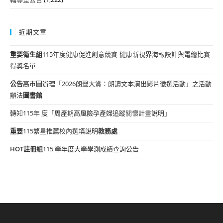
近期文章
重要
衛生組
115年度健康促進創意競賽-健康新視界海報設計與電繪比賽
得獎名單
公告
高市圖辦理「2026朗聲大賞：朗讀文本演出影片徵選活動」之活動
辦法
圖書館
轉知115年 度「周產期高風險孕產婦追蹤關懷計畫說明」
重要
115繁星推薦校內選填說明
教務處
HOT
註冊組
115 學年度大學學測成績查詢公告