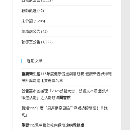
教師甄選
(42)
未分類
(1,285)
總務處公告
(42)
輔導室公告
(1,222)
近期文章
重要
衛生組
115年度健康促進創意競賽-健康新視界海報
設計與電繪比賽得獎名單
公告
高市圖辦理「2026朗聲大賞：朗讀文本演出影片
徵選活動」之活動辦法
圖書館
轉知115年 度「周產期高風險孕產婦追蹤關懷計畫說
明」
重要
115繁星推薦校內選填說明
教務處