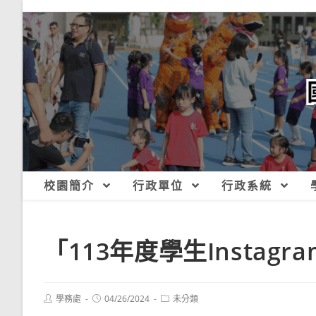
跳
轉
至
主
要
內
容
校園簡介
行政單位
行政系統
「113年度學生Instag
Post
Post
Post
學務處
04/26/2024
未分類
author:
published:
category: