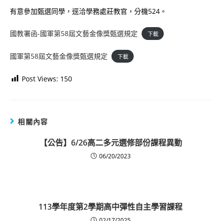
有意參加甄選同學，逕洽學務處莊教官，分機524。
國教署函-國軍第58屆文藝金像獎甄選規定
下載
國軍第58屆文藝金像獎甄選規定
下載
Post Views:
150
相關內容
【公告】6/26高二多元選修部份課程異動
06/20/2023
113學年度第2學期高中彈性自主學習課程
02/17/2025