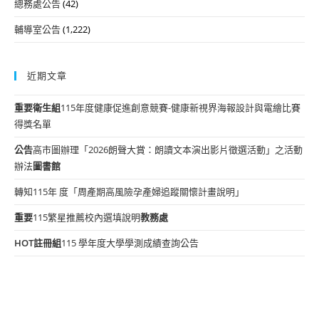
總務處公告
(42)
輔導室公告
(1,222)
近期文章
重要
衛生組
115年度健康促進創意競賽-健康新視界海報設計與電繪比賽
得獎名單
公告
高市圖辦理「2026朗聲大賞：朗讀文本演出影片徵選活動」之活動
辦法
圖書館
轉知115年 度「周產期高風險孕產婦追蹤關懷計畫說明」
重要
115繁星推薦校內選填說明
教務處
HOT
註冊組
115 學年度大學學測成績查詢公告