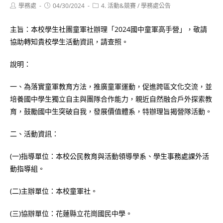
Post
Post
Post
學務處
04/30/2024
4. 活動&競賽
/
學務處公告
author:
published:
category:
主旨：本校學生社團童軍社辦理「2024國中童軍高手營」，敬請
協助轉知貴校學生活動資訊，請查照。
說明：
一、為落實童軍教育方法，推廣童軍運動，促進跨區文化交流，並
培養國中學生獨立自主與團隊合作能力，親近自然融合戶外探索教
育，鼓勵國中生突破自我，發展價值體系，特辦理旨揭營隊活動。
二、活動資訊：
(一)指導單位：本校公民教育與活動領導學系、學生事務處課外活
動指導組。
(二)主辦單位：本校童軍社。
(三)協辦單位：花蓮縣立花崗國民中學。