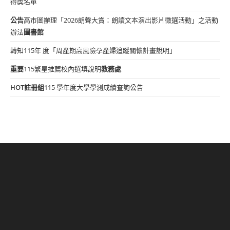
得獎名單
公告
高市圖辦理「2026朗聲大賞：朗讀文本演出影片徵選活動」之活動
辦法
圖書館
轉知115年 度「周產期高風險孕產婦追蹤關懷計畫說明」
重要
115繁星推薦校內選填說明
教務處
HOT
註冊組
115 學年度大學學測成績查詢公告