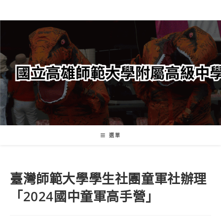
跳
轉
至
主
要
內
容
選單
臺灣師範大學學生社團童軍社辦理
「2024國中童軍高手營」