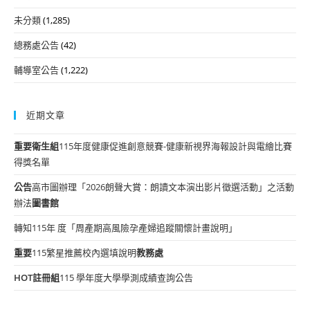
未分類
(1,285)
總務處公告
(42)
輔導室公告
(1,222)
近期文章
重要
衛生組
115年度健康促進創意競賽-健康新視界海報設計與電繪比賽
得獎名單
公告
高市圖辦理「2026朗聲大賞：朗讀文本演出影片徵選活動」之活動
辦法
圖書館
轉知115年 度「周產期高風險孕產婦追蹤關懷計畫說明」
重要
115繁星推薦校內選填說明
教務處
HOT
註冊組
115 學年度大學學測成績查詢公告