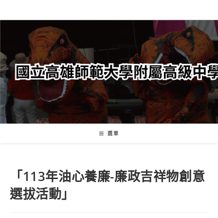
跳
轉
至
主
要
內
容
選單
「113年油心養廉-廉政吉祥物創意
選拔活動」