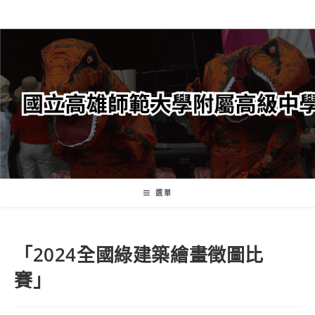
跳
轉
至
主
要
內
容
選單
「2024全國綠建築繪畫徵圖比
賽」