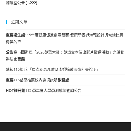
輔導室公告
(1,222)
近期文章
重要
衛生組
115年度健康促進創意競賽-健康新視界海報設計與電繪比賽
得獎名單
公告
高市圖辦理「2026朗聲大賞：朗讀文本演出影片徵選活動」之活動
辦法
圖書館
轉知115年 度「周產期高風險孕產婦追蹤關懷計畫說明」
重要
115繁星推薦校內選填說明
教務處
HOT
註冊組
115 學年度大學學測成績查詢公告