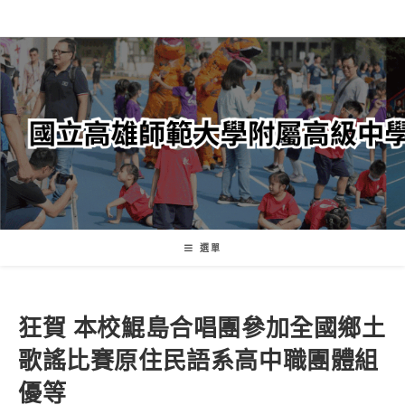
跳
轉
至
主
要
內
容
選單
狂賀 本校鯤島合唱團參加全國鄉土
歌謠比賽原住民語系高中職團體組
優等