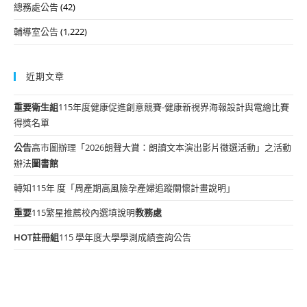
總務處公告
(42)
輔導室公告
(1,222)
近期文章
重要
衛生組
115年度健康促進創意競賽-健康新視界海報設計與電繪比賽
得獎名單
公告
高市圖辦理「2026朗聲大賞：朗讀文本演出影片徵選活動」之活動
辦法
圖書館
轉知115年 度「周產期高風險孕產婦追蹤關懷計畫說明」
重要
115繁星推薦校內選填說明
教務處
HOT
註冊組
115 學年度大學學測成績查詢公告