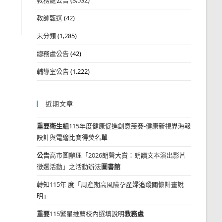
教師甄選
(42)
未分類
(1,285)
總務處公告
(42)
輔導室公告
(1,222)
近期文章
重要
衛生組
115年度健康促進創意競賽-健康新視界海報
設計與電繪比賽得獎名單
公告
高市圖辦理「2026朗聲大賞：朗讀文本演出影片
徵選活動」之活動辦法
圖書館
轉知115年 度「周產期高風險孕產婦追蹤關懷計畫說
明」
重要
115繁星推薦校內選填說明
教務處