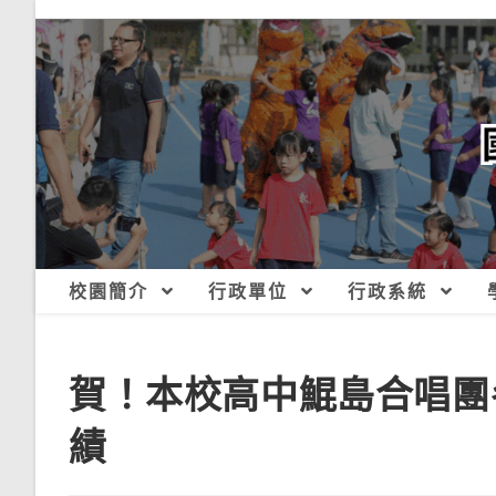
跳
轉
至
主
要
內
容
校園簡介
行政單位
行政系統
賀！本校高中鯤島合唱團
績