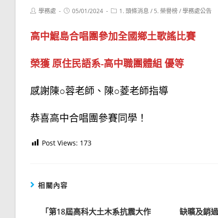
Post
Post
Post
學務處
05/01/2024
1. 頭條消息
/
5. 榮譽榜
/
學務處公告
author:
published:
category:
高中鯤島合唱團參加全國鄉土歌謠比賽
榮獲 原住民語系-高中職團體組 優等
感謝陳○蓉老師、陳○菱老師指導
恭喜高中合唱團參賽同學！
Post Views:
173
相關內容
「第18屆高科大土木系抗震大作
缺曠及銷過誤