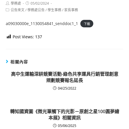
Post
Post
學務處
05/02/2024
author:
published:
Post
公告來文
/
學務處公告
/
學生事務
/
家長事務
category:
a09030000e_1130054841_senddoc1_1
下載
Post Views:
137
相關內容
高中生運輸深耕競賽活動-綠色共享運具行銷管理創意
規劃競賽報名延長
04/25/2022
轉知國資圖《微光筆觸下的光影－原創之星100圓夢繪
本展》相關資訊
05/06/2025