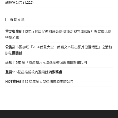
輔導室公告
(1,222)
近期文章
重要
衛生組
115年度健康促進創意競賽-健康新視界海報設計與電繪比賽
得獎名單
公告
高市圖辦理「2026朗聲大賞：朗讀文本演出影片徵選活動」之活動
辦法
圖書館
轉知115年 度「周產期高風險孕產婦追蹤關懷計畫說明」
重要
115繁星推薦校內選填說明
教務處
HOT
註冊組
115 學年度大學學測成績查詢公告