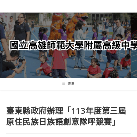
跳
轉
至
主
要
內
容
選單
臺東縣政府辦理「113年度第三屆
原住民族日族語創意隊呼競賽」