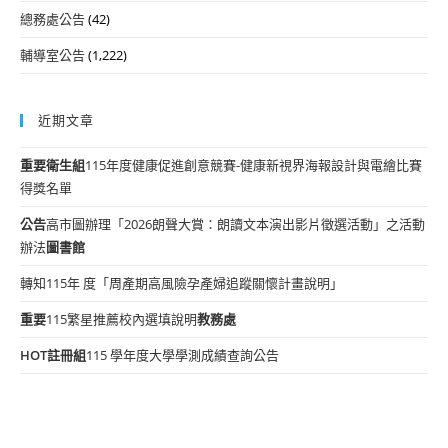
總務處公告
(42)
輔導室公告
(1,222)
近期文章
重要
衛生組
115年度健康促進創意競賽-健康新視界海報設計與電繪比賽
得獎名單
公告
高市圖辦理「2026朗聲大賞：朗讀文本演出影片徵選活動」之活動
辦法
圖書館
轉知115年 度「周產期高風險孕產婦追蹤關懷計畫說明」
重要
115繁星推薦校內選填說明
教務處
HOT
註冊組
115 學年度大學學測成績查詢公告