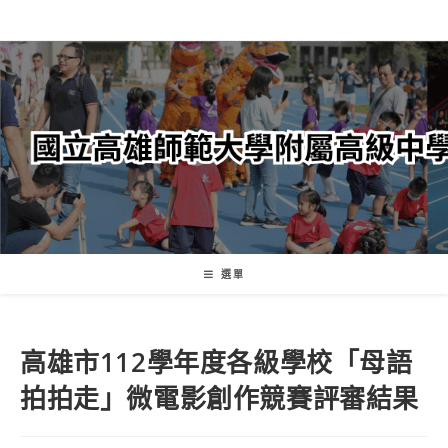
跳
轉
至
主
要
內
容
選單
高雄市112學年度各級學校「母語
拍拍走」微電影創作競賽評審結果