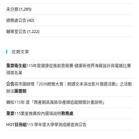
未分類
(1,285)
總務處公告
(42)
輔導室公告
(1,222)
近期文章
重要
衛生組
115年度健康促進創意競賽-健康新視界海報設計與電繪比賽
得獎名單
公告
高市圖辦理「2026朗聲大賞：朗讀文本演出影片徵選活動」之活動
辦法
圖書館
轉知115年 度「周產期高風險孕產婦追蹤關懷計畫說明」
重要
115繁星推薦校內選填說明
教務處
HOT
註冊組
115 學年度大學學測成績查詢公告