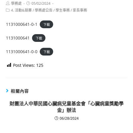
Post
Post
學務處
05/02/2024
author:
published:
Post
4. 活動&競賽
/
學務處公告
/
學生事務
/
家長事務
category:
1131000641-0-1
下載
1131000641
下載
1131000641-0-0
下載
Post Views:
125
相關內容
財團法人中華民國心臟病兒童基金會「心臟病童獎勵學
金」辦法
06/28/2024