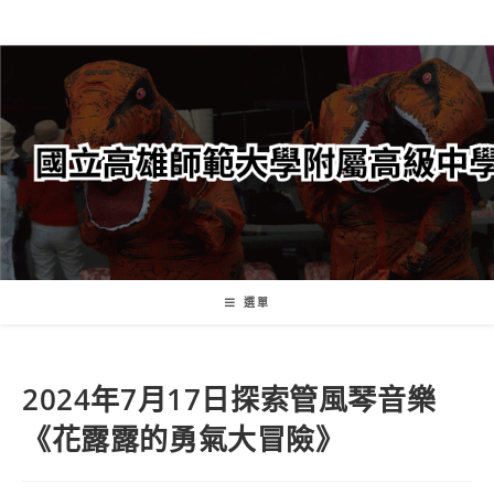
跳
轉
至
主
要
內
容
選單
2024年7月17日探索管風琴音樂
《花露露的勇氣大冒險》