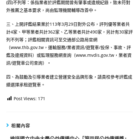
(四)不列等：係指業者於評鑑期間曾有肇事或違規紀錄，致未符對
外推薦之基本要求，尚由監理機關輔導改善中。
三、上開評鑑結果業於113年3月29日對外公布，評列優等業者共
計4家、甲等業者共計362家、乙等業者共計490家，另計有30家評
列不列等；評鑑相關資訊可至交通部公路局官網
（www.thb.gov.tw，運輸服務/業者資訊/遊覽車/投保、事故、評
鑑及違規資料）或監理服務網查詢（www.mvdis.gov.tw，業者資
訊/遊覽車公司查詢）。
四、為鼓勵及引導業者建立營運安全品牌形象，請貴校參考評鑑成
績選擇承租遊覽車。
Post Views:
171
相關內容
檢送國立中央大學公益傳播中心「第四屆公益傳播獎」