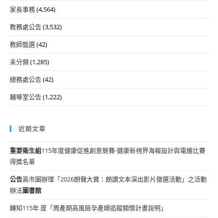
家長事務
(4,564)
教務處公告
(3,532)
教師甄選
(42)
未分類
(1,285)
總務處公告
(42)
輔導室公告
(1,222)
近期文章
重要
衛生組
115年度健康促進創意競賽-健康新視界海報設計與電繪比賽
得獎名單
公告
高市圖辦理「2026朗聲大賞：朗讀文本演出影片徵選活動」之活動
辦法
圖書館
轉知115年 度「周產期高風險孕產婦追蹤關懷計畫說明」