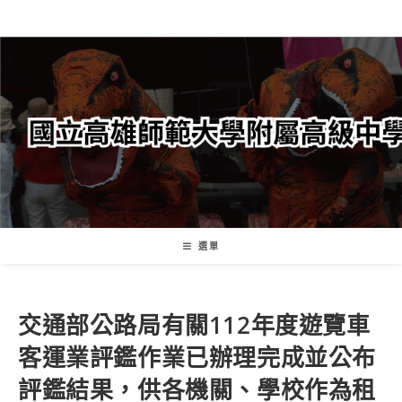
跳
轉
至
主
要
內
容
選單
交通部公路局有關112年度遊覽車
客運業評鑑作業已辦理完成並公布
評鑑結果，供各機關、學校作為租