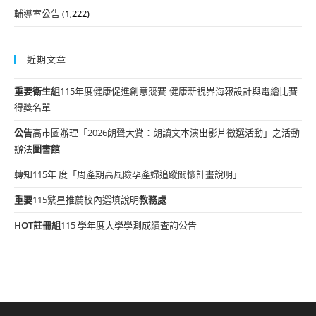
輔導室公告
(1,222)
近期文章
重要
衛生組
115年度健康促進創意競賽-健康新視界海報設計與電繪比賽
得獎名單
公告
高市圖辦理「2026朗聲大賞：朗讀文本演出影片徵選活動」之活動
辦法
圖書館
轉知115年 度「周產期高風險孕產婦追蹤關懷計畫說明」
重要
115繁星推薦校內選填說明
教務處
HOT
註冊組
115 學年度大學學測成績查詢公告