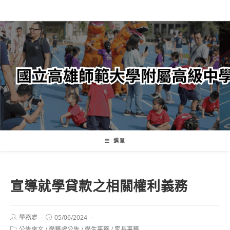
跳
轉
至
主
要
內
容
選單
宣導就學貸款之相關權利義務
Post
Post
學務處
05/06/2024
author:
published:
Post
公告來文
/
學務處公告
/
學生事務
/
家長事務