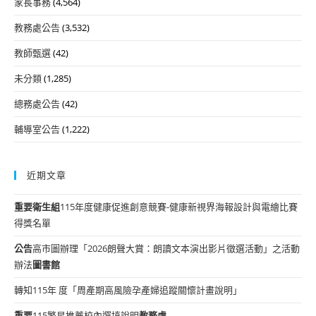
家長事務
(4,564)
教務處公告
(3,532)
教師甄選
(42)
未分類
(1,285)
總務處公告
(42)
輔導室公告
(1,222)
近期文章
重要
衛生組
115年度健康促進創意競賽-健康新視界海報設計與電繪比賽
得獎名單
公告
高市圖辦理「2026朗聲大賞：朗讀文本演出影片徵選活動」之活動
辦法
圖書館
轉知115年 度「周產期高風險孕產婦追蹤關懷計畫說明」
重要
115繁星推薦校內選填說明
教務處