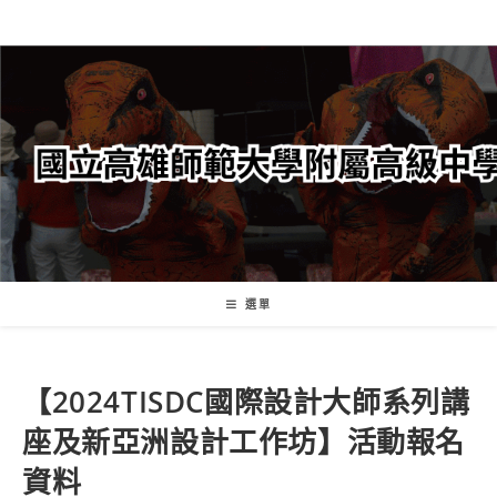
跳
轉
至
主
要
內
容
選單
【2024TISDC國際設計大師系列講
座及新亞洲設計工作坊】活動報名
資料