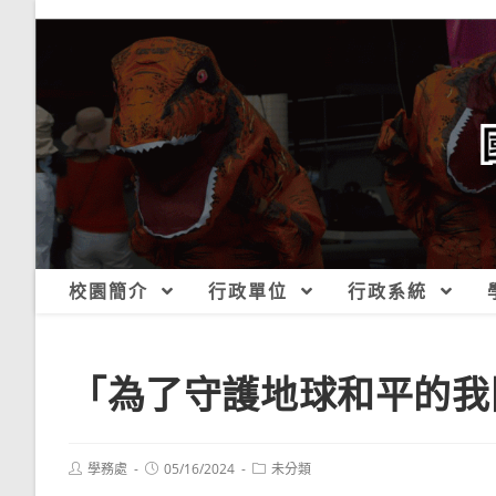
跳
轉
至
主
要
內
容
校園簡介
行政單位
行政系統
「為了守護地球和平的我
Post
Post
Post
學務處
05/16/2024
未分類
author:
published:
category: