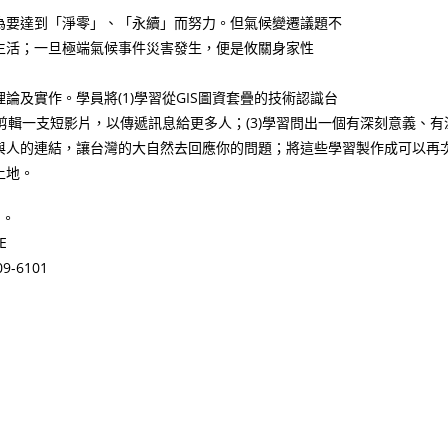
為要達到「淨零」、「永續」而努力。但氣候變遷議題不
生活；一旦極端氣候事件災害發生，便是攸關身家性
及實作。學員將(1)學習從GIS圖資套疊的技術認識台
剪輯一支短影片，以傳遞訊息給更多人；(3)學習問出一個有深刻意義、有
與人的連結，讓台灣的大自然去回應你的問題；將這些學習製作成可以再
土地。
加。
E
-6101