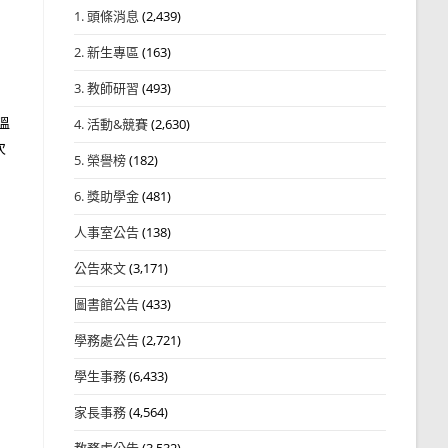
1. 頭條消息
(2,439)
2. 新生專區
(163)
3. 教師研習
(493)
溫
4. 活動&競賽
(2,630)
次
5. 榮譽榜
(182)
6. 獎助學金
(481)
人事室公告
(138)
公告來文
(3,171)
圖書館公告
(433)
學務處公告
(2,721)
學生事務
(6,433)
家長事務
(4,564)
教務處公告
(3,532)