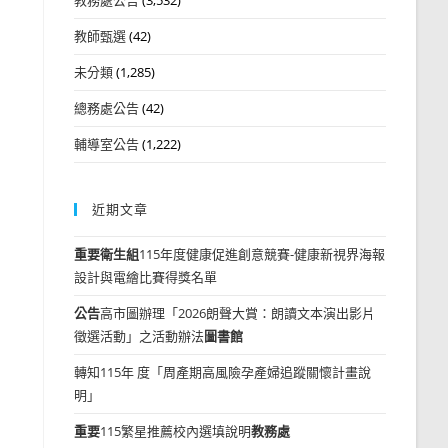
教師甄選
(42)
未分類
(1,285)
總務處公告
(42)
輔導室公告
(1,222)
近期文章
重要
衛生組
115年度健康促進創意競賽-健康新視界海報
設計與電繪比賽得獎名單
公告
高市圖辦理「2026朗聲大賞：朗讀文本演出影片
徵選活動」之活動辦法
圖書館
轉知115年 度「周產期高風險孕產婦追蹤關懷計畫說
明」
重要
115繁星推薦校內選填說明
教務處