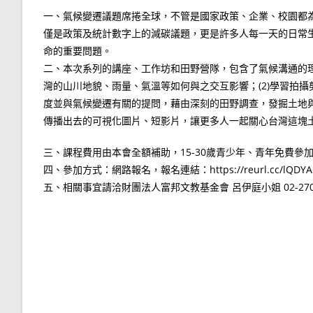
一、氣候變遷議題席捲全球，不管是國家政策、企業、校園都
僅是政策及統計數字上的減碳議題，更是許多人每一天的日常
命的重要問題。
二、本次系列的講座、工作坊和田野營隊，包含了氣候溝通的理論
灣的山川地貌、雨量、氣溫等如何與之交互影響；(2)學習拍攝
度並與氣候變遷有關的提問，藉由深刻的田野調查，發掘土地
傳播出去的可視化圖片、短影片，讓更多人一起關心台灣這塊
三、課程費用由本會全額補助，15-30歲青少年、青年免費參
四、參加方式：網路報名，報名連結：https://reurl.cc/lQDYA
五、相關事宜請洽財團法人富邦文教基金會 呂伊庭小姐 02-2709