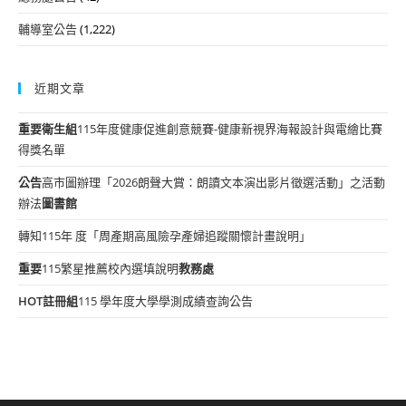
輔導室公告
(1,222)
近期文章
重要
衛生組
115年度健康促進創意競賽-健康新視界海報設計與電繪比賽
得獎名單
公告
高市圖辦理「2026朗聲大賞：朗讀文本演出影片徵選活動」之活動
辦法
圖書館
轉知115年 度「周產期高風險孕產婦追蹤關懷計畫說明」
重要
115繁星推薦校內選填說明
教務處
HOT
註冊組
115 學年度大學學測成績查詢公告