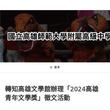
跳
轉
至
主
要
內
容
選單
轉知高雄文學館辦理「2024高雄
青年文學獎」徵文活動